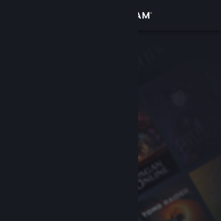
Sign in
Gedung
Komuniti
Tentang
Sokongan
Ubah bahasa
Dapatkan Steam Mobile App
Lihat laman web desktop