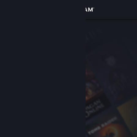
Sign in
Gedung
Komuniti
Tentang
Sokongan
Ubah bahasa
Dapatkan Steam Mobile App
Lihat laman web desktop