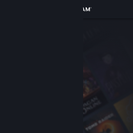
Sign in
Gedung
Komuniti
Tentang
Sokongan
Ubah bahasa
Dapatkan Steam Mobile App
Lihat laman web desktop