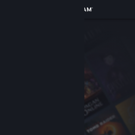
Sign in
Gedung
Komuniti
Tentang
Sokongan
Ubah bahasa
Dapatkan Steam Mobile App
Lihat laman web desktop