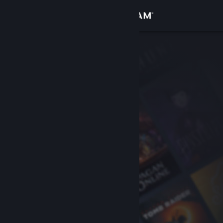
Sign in
Gedung
Komuniti
Tentang
Sokongan
Ubah bahasa
Dapatkan Steam Mobile App
Lihat laman web desktop