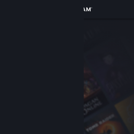
Sign in
Gedung
Komuniti
Tentang
Sokongan
Ubah bahasa
Dapatkan Steam Mobile App
Lihat laman web desktop