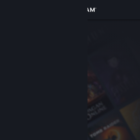
Sign in
Gedung
Komuniti
Tentang
Sokongan
Ubah bahasa
Dapatkan Steam Mobile App
Lihat laman web desktop