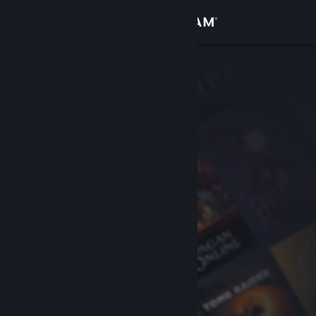
Sign in
Gedung
Komuniti
Tentang
Sokongan
Ubah bahasa
Dapatkan Steam Mobile App
Lihat laman web desktop