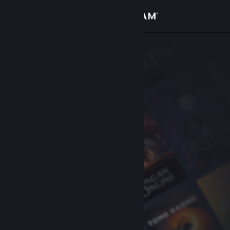
Sign in
Gedung
Komuniti
Tentang
Sokongan
Ubah bahasa
Dapatkan Steam Mobile App
Lihat laman web desktop