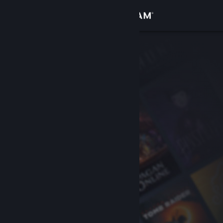
Sign in
Gedung
Komuniti
Tentang
Sokongan
Ubah bahasa
Dapatkan Steam Mobile App
Lihat laman web desktop