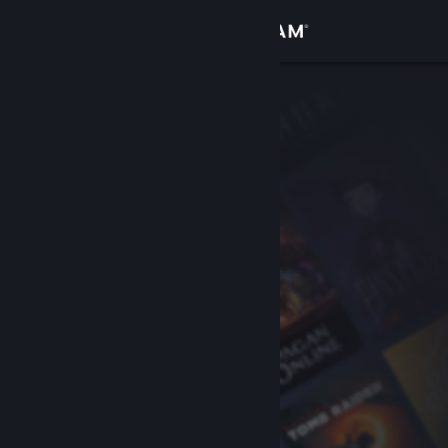
Sign in
Gedung
Komuniti
Tentang
Sokongan
Ubah bahasa
Dapatkan Steam Mobile App
Lihat laman web desktop