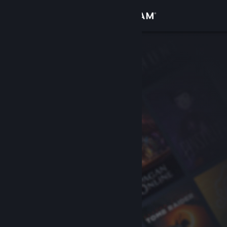
Sign in
Gedung
Komuniti
Tentang
Sokongan
Ubah bahasa
Dapatkan Steam Mobile App
Lihat laman web desktop