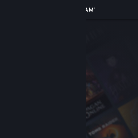
Sign in
Gedung
Komuniti
Tentang
Sokongan
Ubah bahasa
Dapatkan Steam Mobile App
Lihat laman web desktop