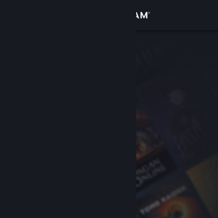
Sign in
Gedung
Komuniti
Tentang
Sokongan
Ubah bahasa
Dapatkan Steam Mobile App
Lihat laman web desktop