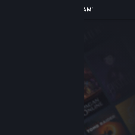
Sign in
Gedung
Komuniti
Tentang
Sokongan
Ubah bahasa
Dapatkan Steam Mobile App
Lihat laman web desktop