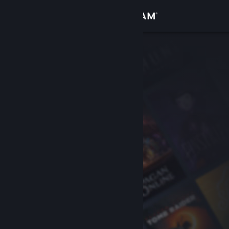
Sign in
Gedung
Komuniti
Tentang
Sokongan
Ubah bahasa
Dapatkan Steam Mobile App
Lihat laman web desktop