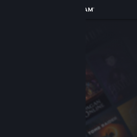
Sign in
Gedung
Komuniti
Tentang
Sokongan
Ubah bahasa
Dapatkan Steam Mobile App
Lihat laman web desktop