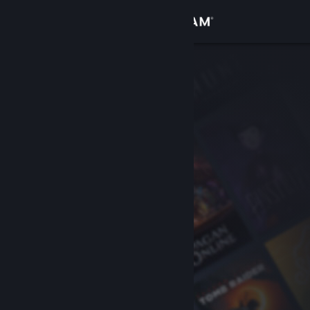
Sign in
Gedung
Komuniti
Tentang
Sokongan
Ubah bahasa
Dapatkan Steam Mobile App
Lihat laman web desktop