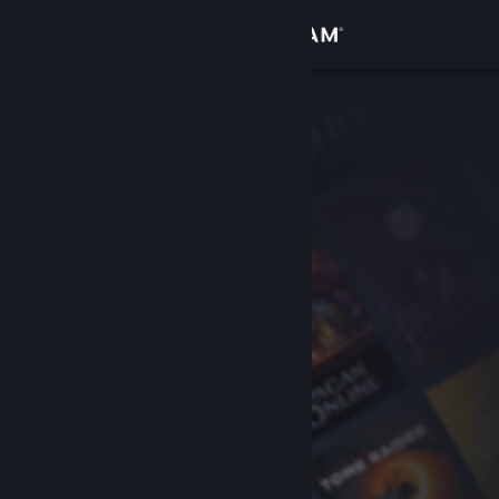
Sign in
Gedung
Komuniti
Tentang
Sokongan
Ubah bahasa
Dapatkan Steam Mobile App
Lihat laman web desktop