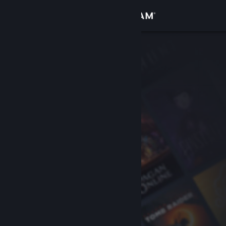
Sign in
Gedung
Komuniti
Tentang
Sokongan
Ubah bahasa
Dapatkan Steam Mobile App
Lihat laman web desktop