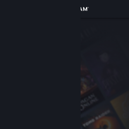
Sign in
Gedung
Komuniti
Tentang
Sokongan
Ubah bahasa
Dapatkan Steam Mobile App
Lihat laman web desktop