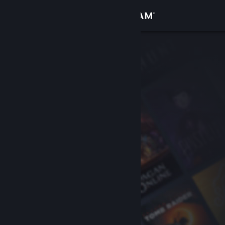
Sign in
Gedung
Komuniti
Tentang
Sokongan
Ubah bahasa
Dapatkan Steam Mobile App
Lihat laman web desktop