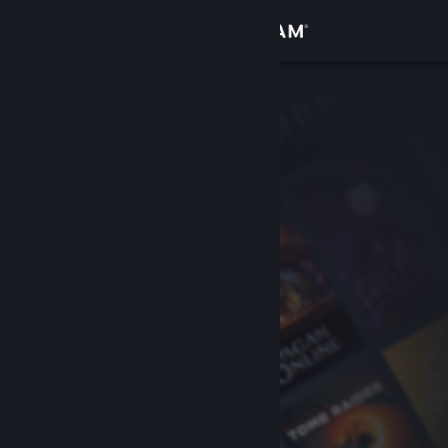
Sign in
Gedung
Komuniti
Tentang
Sokongan
Ubah bahasa
Dapatkan Steam Mobile App
Lihat laman web desktop