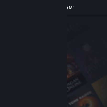
Sign in
Gedung
Komuniti
Tentang
Sokongan
Ubah bahasa
Dapatkan Steam Mobile App
Lihat laman web desktop