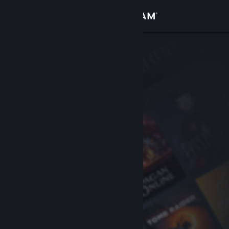
Sign in
Gedung
Komuniti
Tentang
Sokongan
Ubah bahasa
Dapatkan Steam Mobile App
Lihat laman web desktop