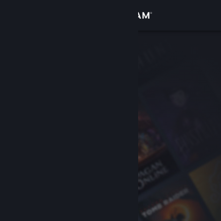
Sign in
Gedung
Komuniti
Tentang
Sokongan
Ubah bahasa
Dapatkan Steam Mobile App
Lihat laman web desktop