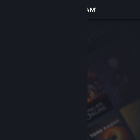
Sign in
Gedung
Komuniti
Tentang
Sokongan
Ubah bahasa
Dapatkan Steam Mobile App
Lihat laman web desktop