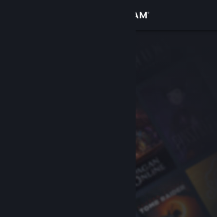
Sign in
Gedung
Komuniti
Tentang
Sokongan
Ubah bahasa
Dapatkan Steam Mobile App
Lihat laman web desktop