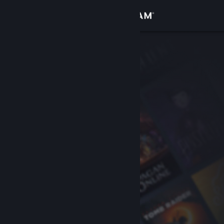
Sign in
Gedung
Komuniti
Tentang
Sokongan
Ubah bahasa
Dapatkan Steam Mobile App
Lihat laman web desktop