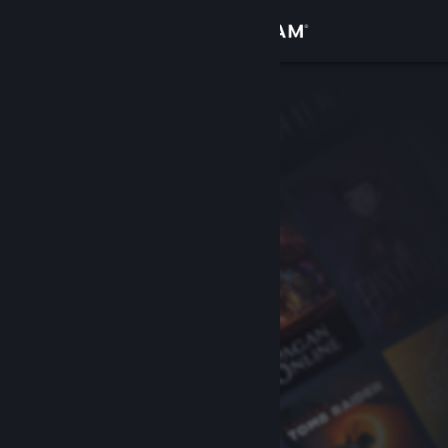
Sign in
Gedung
Komuniti
Tentang
Sokongan
Ubah bahasa
Dapatkan Steam Mobile App
Lihat laman web desktop