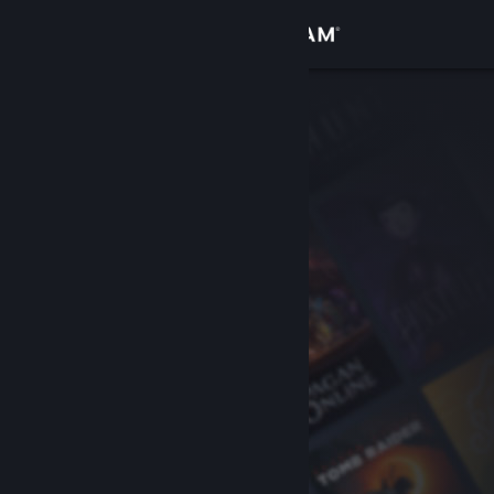
Sign in
Gedung
Komuniti
Tentang
Sokongan
Ubah bahasa
Dapatkan Steam Mobile App
Lihat laman web desktop