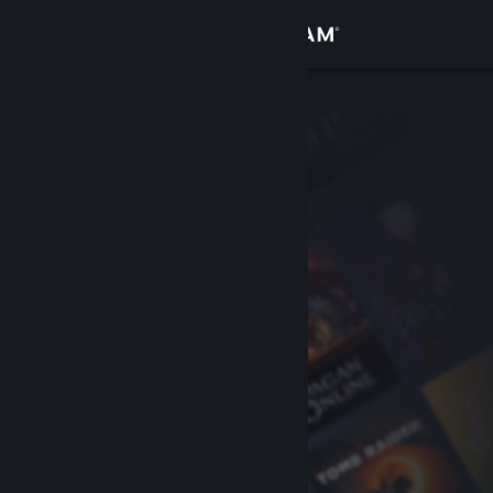
Sign in
Gedung
Komuniti
Tentang
Sokongan
Ubah bahasa
Dapatkan Steam Mobile App
Lihat laman web desktop