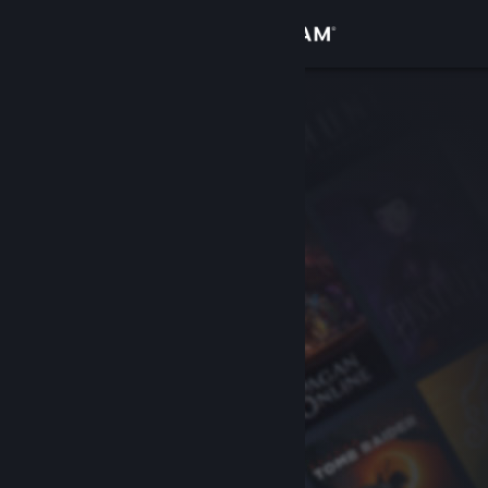
Sign in
Gedung
Komuniti
Tentang
Sokongan
Ubah bahasa
Dapatkan Steam Mobile App
Lihat laman web desktop