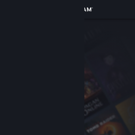
Sign in
Gedung
Komuniti
Tentang
Sokongan
Ubah bahasa
Dapatkan Steam Mobile App
Lihat laman web desktop