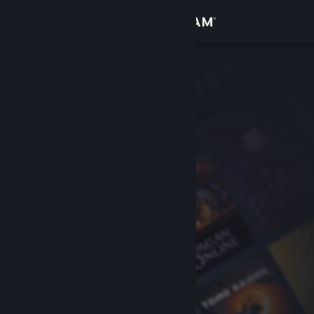
Sign in
Gedung
Komuniti
Tentang
Sokongan
Ubah bahasa
Dapatkan Steam Mobile App
Lihat laman web desktop