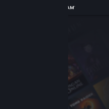
Sign in
Gedung
Komuniti
Tentang
Sokongan
Ubah bahasa
Dapatkan Steam Mobile App
Lihat laman web desktop