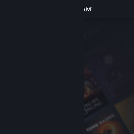
Sign in
Gedung
Komuniti
Tentang
Sokongan
Ubah bahasa
Dapatkan Steam Mobile App
Lihat laman web desktop