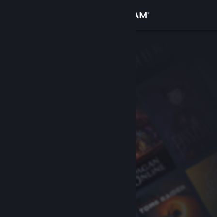
Sign in
Gedung
Komuniti
Tentang
Sokongan
Ubah bahasa
Dapatkan Steam Mobile App
Lihat laman web desktop