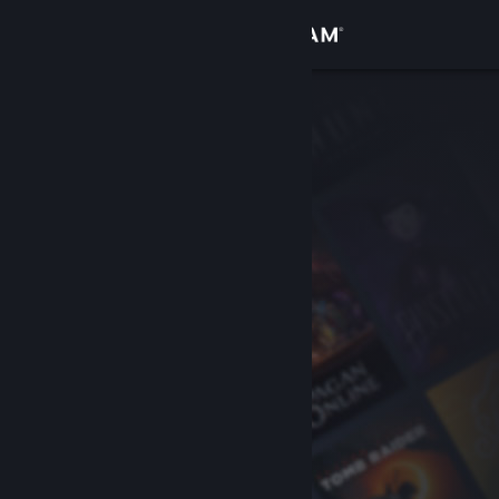
Sign in
Gedung
Komuniti
Tentang
Sokongan
Ubah bahasa
Dapatkan Steam Mobile App
Lihat laman web desktop