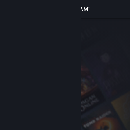
Sign in
Gedung
Komuniti
Tentang
Sokongan
Ubah bahasa
Dapatkan Steam Mobile App
Lihat laman web desktop