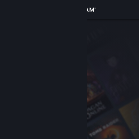
Sign in
Gedung
Komuniti
Tentang
Sokongan
Ubah bahasa
Dapatkan Steam Mobile App
Lihat laman web desktop