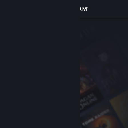
Sign in
Gedung
Komuniti
Tentang
Sokongan
Ubah bahasa
Dapatkan Steam Mobile App
Lihat laman web desktop