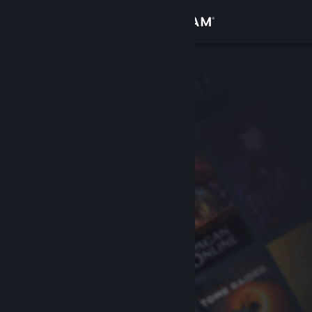
Sign in
Gedung
Komuniti
Tentang
Sokongan
Ubah bahasa
Dapatkan Steam Mobile App
Lihat laman web desktop