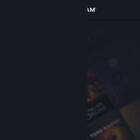
Sign in
Gedung
Komuniti
Tentang
Sokongan
Ubah bahasa
Dapatkan Steam Mobile App
Lihat laman web desktop