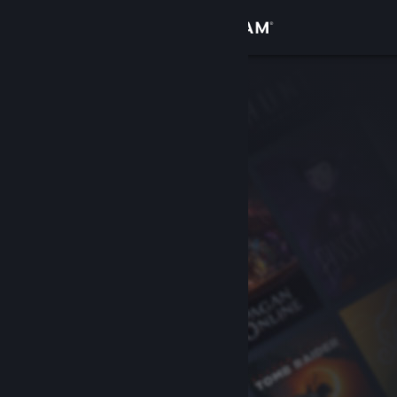
Sign in
Gedung
Komuniti
Tentang
Sokongan
Ubah bahasa
Dapatkan Steam Mobile App
Lihat laman web desktop