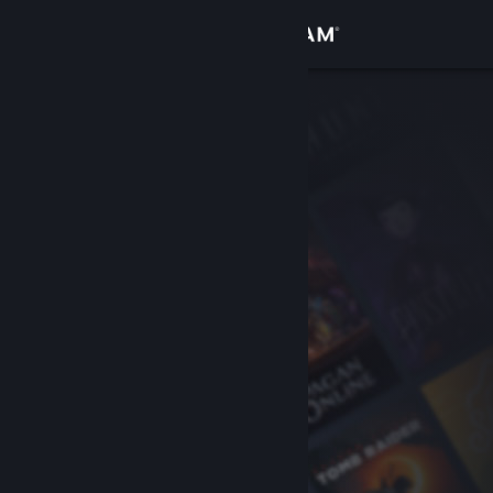
Sign in
Gedung
Komuniti
Tentang
Sokongan
Ubah bahasa
Dapatkan Steam Mobile App
Lihat laman web desktop