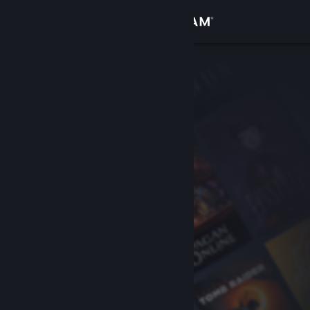
Sign in
Gedung
Komuniti
Tentang
Sokongan
Ubah bahasa
Dapatkan Steam Mobile App
Lihat laman web desktop