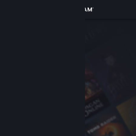
Sign in
Gedung
Komuniti
Tentang
Sokongan
Ubah bahasa
Dapatkan Steam Mobile App
Lihat laman web desktop