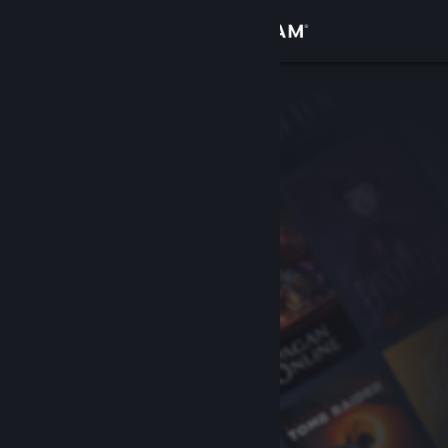
Sign in
Gedung
Komuniti
Tentang
Sokongan
Ubah bahasa
Dapatkan Steam Mobile App
Lihat laman web desktop