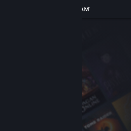
Sign in
Gedung
Komuniti
Tentang
Sokongan
Ubah bahasa
Dapatkan Steam Mobile App
Lihat laman web desktop